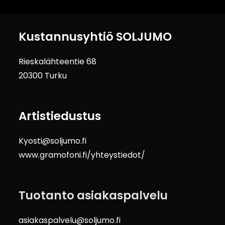
Kustannusyhtiö SOLJUMO
Rieskalähteentie 68
20300 Turku
Artistiedustus
Kyosti@soljumo.fi
www.gramofoni.fi/yhteystiedot/
Tuotanto asiakaspalvelu
asiakaspalvelu@soljumo.fi