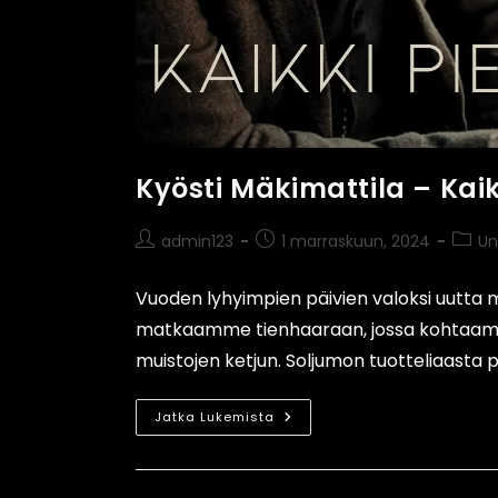
Kyösti Mäkimattila – Kaik
admin123
1 marraskuun, 2024
Un
Vuoden lyhyimpien päivien valoksi uutta m
matkaamme tienhaaraan, jossa kohtaamme
muistojen ketjun. Soljumon tuotteliaasta p
Jatka Lukemista