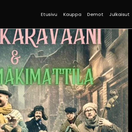
Etusivu
Kauppa
Demot
Julkaisut