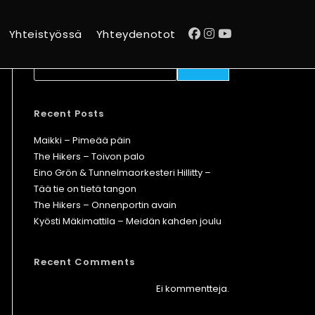
Yhteistyössä
Yhteydenotot
Etsi
ETSI
Recent Posts
Maikki – Pimeää päin
The Hikers – Toivon palo
Eino Grön & Tunnelmaorkesteri Hillitty –
Tää tie on tietä tangon
The Hikers – Onnenportin avain
Kyösti Mäkimattila – Meidän kahden joulu
Recent Comments
Ei kommentteja.