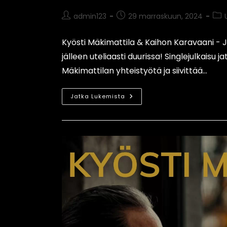
admin123
29 marraskuun, 2024
Kyösti Mäkimattila & Kaihon Karavaani - Jo
jälleen uteliaasti duurissa! Singlejulkaisu
Mäkimattilan yhteistyötä ja siivittää…
Jatka Lukemista