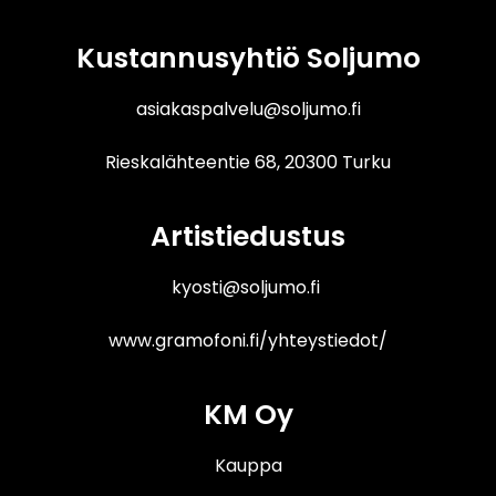
Kustannusyhtiö Soljumo
asiakaspalvelu@soljumo.fi
Rieskalähteentie 68, 20300 Turku
Artistiedustus
kyosti@soljumo.fi
www.gramofoni.fi/yhteystiedot/
KM Oy
Kauppa