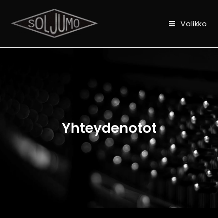
Valikko
Yhteydenotot