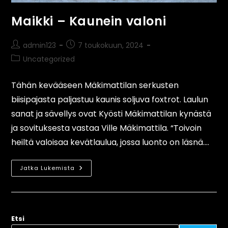
Maikki – Kaunein valoni
admin123
7 toukokuun, 2024
Uncategorized
Tähän kevääseen Mäkimattilan serkusten
biisipajasta paljastuu kaunis soljuva foxtrot. Laulun
sanat ja sävellys ovat Kyösti Mäkimattilan kynästä
ja sovituksesta vastaa Ville Mäkimattila. “Toivoin
heiltä valoisaa kevätlaulua, jossa luonto on läsnä.…
Jatka Lukemista
Etsi