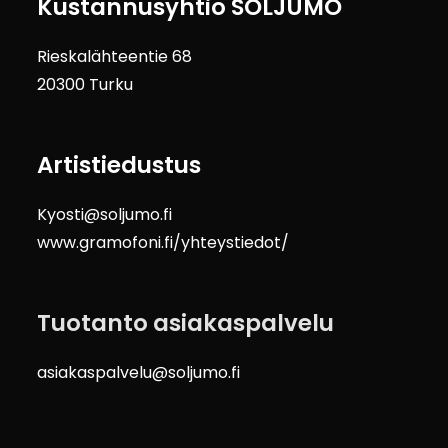
Kustannusyhtiö SOLJUMO
Rieskalähteentie 68
20300 Turku
Artistiedustus
Kyosti@soljumo.fi
www.gramofoni.fi/yhteystiedot/
Tuotanto asiakaspalvelu
asiakaspalvelu@soljumo.fi