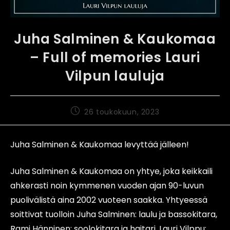
Juha Salminen & Kaukomaa
– Full of memories Lauri
Vilpun lauluja
26 toukokuun, 2023
Juha Salminen & Kaukomaa levyttää jälleen!
Juha Salminen & Kaukomaa on yhtye, joka keikkaili
ahkerasti noin kymmenen vuoden ajan 90-luvun
puolivälistä aina 2002 vuoteen saakka. Yhtyeessä
soittivat tuolloin Juha Salminen: laulu ja bassokitara,
Rami Hänninen: soolokitara ja haitari, Lauri Vilppu: