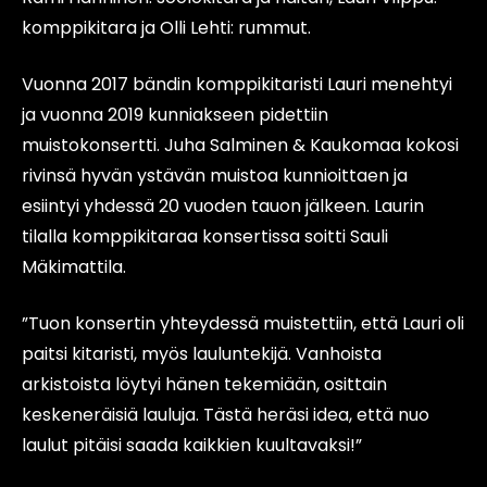
komppikitara ja Olli Lehti: rummut.
Vuonna 2017 bändin komppikitaristi Lauri menehtyi
ja vuonna 2019 kunniakseen pidettiin
muistokonsertti. Juha Salminen & Kaukomaa kokosi
rivinsä hyvän ystävän muistoa kunnioittaen ja
esiintyi yhdessä 20 vuoden tauon jälkeen. Laurin
tilalla komppikitaraa konsertissa soitti Sauli
Mäkimattila.
”Tuon konsertin yhteydessä muistettiin, että Lauri oli
paitsi kitaristi, myös lauluntekijä. Vanhoista
arkistoista löytyi hänen tekemiään, osittain
keskeneräisiä lauluja. Tästä heräsi idea, että nuo
laulut pitäisi saada kaikkien kuultavaksi!”