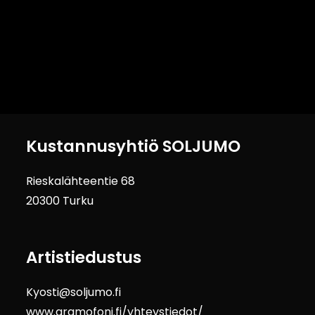
Kustannusyhtiö SOLJUMO
Rieskalähteentie 68
20300 Turku
Artistiedustus
Kyosti@soljumo.fi
www.gramofoni.fi/yhteystiedot/