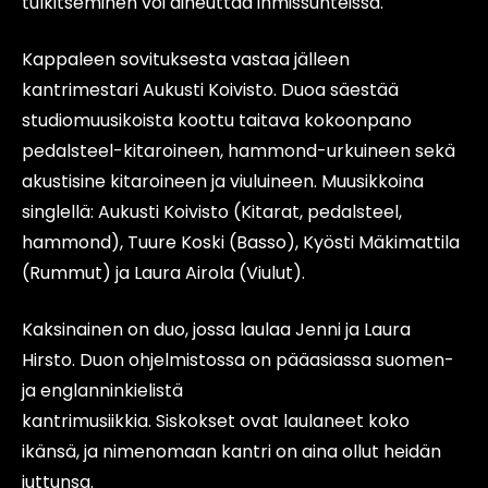
tulkitseminen voi aiheuttaa ihmissuhteissa.
Kappaleen sovituksesta vastaa jälleen
kantrimestari Aukusti Koivisto. Duoa säestää
studiomuusikoista koottu taitava kokoonpano
pedalsteel-kitaroineen, hammond-urkuineen sekä
akustisine kitaroineen ja viuluineen. Muusikkoina
singlellä: Aukusti Koivisto (Kitarat, pedalsteel,
hammond), Tuure Koski (Basso), Kyösti Mäkimattila
(Rummut) ja Laura Airola (Viulut).
Kaksinainen on duo, jossa laulaa Jenni ja Laura
Hirsto. Duon ohjelmistossa on pääasiassa suomen-
ja englanninkielistä
kantrimusiikkia. Siskokset ovat laulaneet koko
ikänsä, ja nimenomaan kantri on aina ollut heidän
juttunsa.