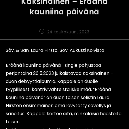
Kaksinainen – Eräänä
kauniina päivänä
24 toukokuun, 2023
Säv. & San. Laura Hirsto, Sov. Aukusti Koivisto
Eräänä kauniina päivänä -single pohjustaa
perjantaina 26.5.2023 julkaistavaa Kaksinainen -
duon debyyttialbumia. Kappale on duolle
tyypillisesti kantrivivahteista iskelmää. ”Eräänä
kauniina päivänä” on duon toisen solistin Laura
Hirston ensimmäinen oma levytetty sävellys ja
sanoitus. Kappale kertoo siitä, minkälaisia haasteita
toisen