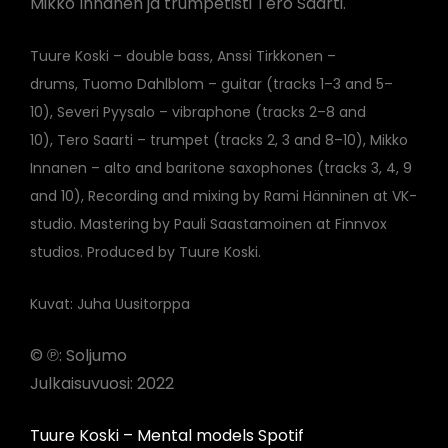
Mikko Innanen ja trumpetisti Tero Saarti.
Tuure Koski – double bass,
Anssi Tirkkonen –
drums,
Tuomo Dahlblom – guitar (tracks 1–3 and 5–
10),
Severi Pyysalo – vibraphone (tracks 2–8 and
10),
Tero Saarti – trumpet (tracks 2, 3 and 8–10),
Mikko
Innanen – alto and baritone saxophones (tracks 3, 4, 9
and 10),
Recording and mixing by Rami Hänninen at VK-
studio.
Mastering by Pauli Saastamoinen at Finnvox
studios.
Produced by Tuure Koski.
Kuvat: Juha Uusitorppa
© ℗: Soljumo
Julkaisuvuosi: 2022
Tuure Koski – Mental models Spotif