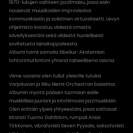
1970-lukujen vaihteen jazzilmaisu, jossa esiin
nousevat muusikoiden improvisoiva
kommunikaatio ja solistinen virtuositeetti. Levyn
ohjelmisto koostuu viidestä omasta
sävellyksestäni sekä viidestä huolellisesti
sovitetusta lainakappaleesta.
Albumi toimii samalla Sibelius-Akatemian
tohtorintutkintoni yhtenä taiteellisena osiona.
Viime vuosina olen tullut yleisölle tutuksi
Varjokuvan ja Riku Niemi Orchestran basistina.
Albumin myötä pääsen tuomaan esille
musiikillisia juuriani ja intohimoani jazzmusiikkiin.
Olen erittäin ylpeä yhtyeestäni, jossa soittavat
kitaristi Tuomo Dahlblom, rumpali Anssi
Tirkkonen, vibrafonisti Severi Pyysalo, saksofonisti