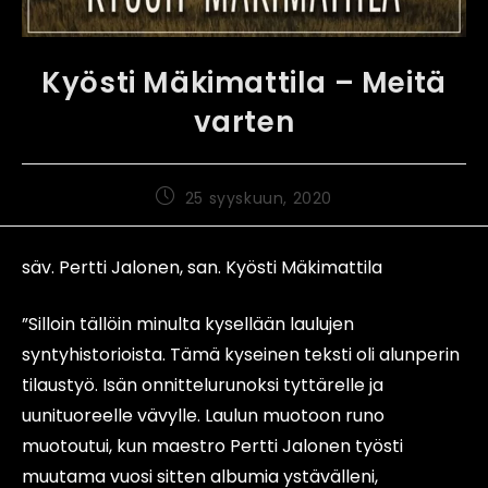
Kyösti Mäkimattila – Meitä
varten
25 syyskuun, 2020
säv. Pertti Jalonen, san. Kyösti Mäkimattila
”Silloin tällöin minulta kysellään laulujen
syntyhistorioista. Tämä kyseinen teksti oli alunperin
tilaustyö. Isän onnittelurunoksi tyttärelle ja
uunituoreelle vävylle. Laulun muotoon runo
muotoutui, kun maestro Pertti Jalonen työsti
muutama vuosi sitten albumia ystävälleni,