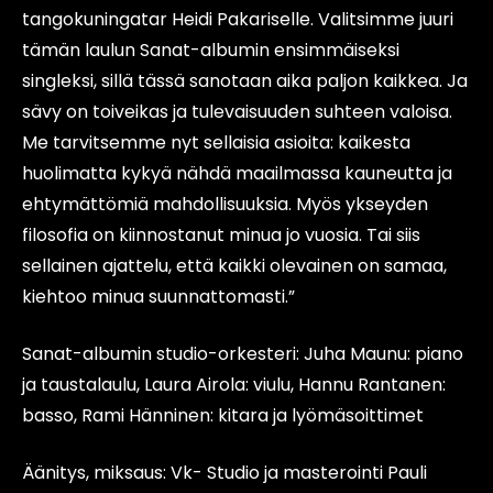
tangokuningatar Heidi Pakariselle. Valitsimme juuri
tämän laulun Sanat-albumin ensimmäiseksi
singleksi, sillä tässä sanotaan aika paljon kaikkea. Ja
sävy on toiveikas ja tulevaisuuden suhteen valoisa.
Me tarvitsemme nyt sellaisia asioita: kaikesta
huolimatta kykyä nähdä maailmassa kauneutta ja
ehtymättömiä mahdollisuuksia. Myös ykseyden
filosofia on kiinnostanut minua jo vuosia. Tai siis
sellainen ajattelu, että kaikki olevainen on samaa,
kiehtoo minua suunnattomasti.”
Sanat-albumin studio-orkesteri: Juha Maunu: piano
ja taustalaulu, Laura Airola: viulu, Hannu Rantanen:
basso, Rami Hänninen: kitara ja lyömäsoittimet
Äänitys, miksaus: Vk- Studio ja masterointi Pauli